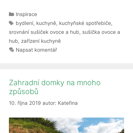
sušičky
ovoce
Rubriky
Inspirace
a
Štítky
hub
bydlení
,
kuchyně
,
kuchyňské spotřebiče
,
srovnání sušiček ovoce a hub
,
sušička ovoce a
hub
,
zařízení kuchyně
Napsat komentář
Zahradní domky na mnoho
způsobů
10. října 2019
autor:
Kateřina