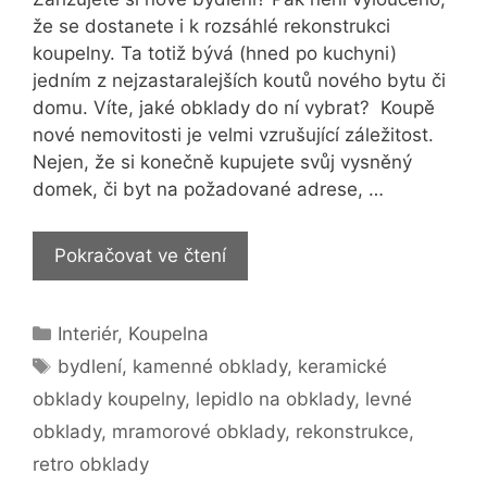
že se dostanete i k rozsáhlé rekonstrukci
koupelny. Ta totiž bývá (hned po kuchyni)
jedním z nejzastaralejších koutů nového bytu či
domu. Víte, jaké obklady do ní vybrat? Koupě
nové nemovitosti je velmi vzrušující záležitost.
Nejen, že si konečně kupujete svůj vysněný
domek, či byt na požadované adrese, …
Vybírejte
Pokračovat ve čtení
obklady
do
Rubriky
Interiér
,
Koupelna
koupelny
Štítky
podle
bydlení
,
kamenné obklady
,
keramické
praktičnosti
obklady koupelny
,
lepidlo na obklady
,
levné
obklady
,
mramorové obklady
,
rekonstrukce
,
retro obklady