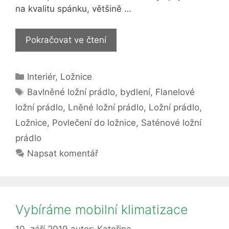
na kvalitu spánku, většině …
6
Pokračovat ve čtení
tipů,
jak
Rubriky
Interiér
,
Ložnice
vybrat
Štítky
povlečení
Bavlněné ložní prádlo
,
bydlení
,
Flanelové
do
ložní prádlo
,
Lněné ložní prádlo
,
Ložní prádlo
,
ložnice
Ložnice
,
Povlečení do ložnice
,
Saténové ložní
prádlo
Napsat komentář
Vybíráme mobilní klimatizace