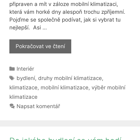
připraven a mít v záloze mobilní klimatizaci,
která vám horké dny alespoň trochu zpříjemní.
Pojďme se společně podívat, jak si vybrat tu
nejlepší. Asi …
Vybíráme
Pokračovat ve čtení
mobilní
klimatizace
Rubriky
Interiér
Štítky
bydlení
,
druhy mobilní klimatizace
,
klimatizace
,
mobilní klimatizace
,
výběr mobilní
klimatizace
Napsat komentář