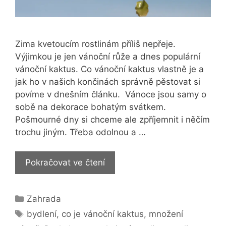
Zima kvetoucím rostlinám příliš nepřeje.
Výjimkou je jen vánoční růže a dnes populární
vánoční kaktus. Co vánoční kaktus vlastně je a
jak ho v našich končinách správně pěstovat si
povíme v dnešním článku. Vánoce jsou samy o
sobě na dekorace bohatým svátkem.
Pošmourné dny si chceme ale zpříjemnit i něčím
trochu jiným. Třeba odolnou a …
Jak
Pokračovat ve čtení
pěstovat
vánoční
Rubriky
Zahrada
kaktus?
Štítky
bydlení
,
co je vánoční kaktus
,
množení