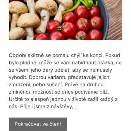
Období sklizně se pomalu chýlí ke konci. Pokud
bylo plodné, může se vám nabídnout otázka, co
se všemi jeho dary udělat, aby se nemusely
vyhodit. Dobrou variantu představuje jejich
zmrazení, nebo sušení. Právě na druhou
zmíněnou možnost se dnes podíváme blíž.
Určitě to alespoň jednou v životě zažil každý z
nás. Přijeli jsme z návštěvy, …
Nejlepší
Pokračovat ve čtení