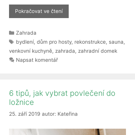
Zahradní
Pokračovat ve čtení
domky
na
Rubriky
Zahrada
mnoho
Štítky
způsobů
bydlení
,
dům pro hosty
,
rekonstrukce
,
sauna
,
venkovní kuchyně
,
zahrada
,
zahradní domek
Napsat komentář
6 tipů, jak vybrat povlečení do
ložnice
25. září 2019
autor:
Kateřina