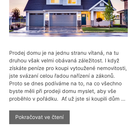
Prodej domu je na jednu stranu vítaná, na tu
druhou však velmi obávaná záležitost. I když
získáte peníze pro koupi vytoužené nemovitosti,
jste svázaní celou řadou nařízení a zákonů.
Proto se dnes podíváme na to, na co všechno
byste měli při prodeji domu myslet, aby vše
proběhlo v pořádku. Ať už jste si koupili dům …
Jak
Pokračovat ve čtení
postupovat
u