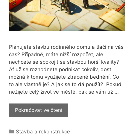
Plánujete stavbu rodinného domu a tlačí na vás
čas? Případně, máte nižší rozpočet, ale
nechcete se spokojit se stavbou horší kvality?
Ať už se rozhodnete podnikat cokoliv, dost
možná k tomu využijete ztracené bednění. Co
to ale vlastně je? A jak se to dá použít? Pokud
nežijete celý život ve městě, pak se vám už …
Co
Pokračovat ve čtení
je
to
Rubriky
Stavba a rekonstrukce
ztracené