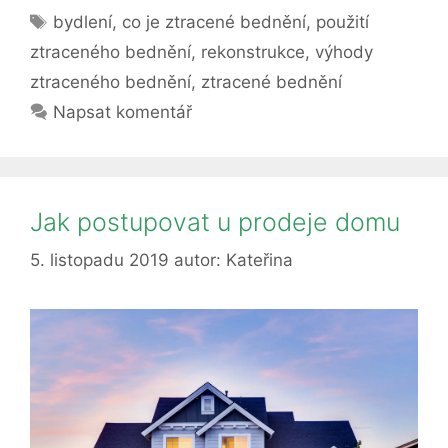
Štítky
bednění
bydlení
,
co je ztracené bednění
,
použití
a
ztraceného bednění
,
rekonstrukce
,
výhody
kde
ztraceného bednění
,
ztracené bednění
ho
Napsat komentář
využijeme
Jak postupovat u prodeje domu
5. listopadu 2019
autor:
Kateřina