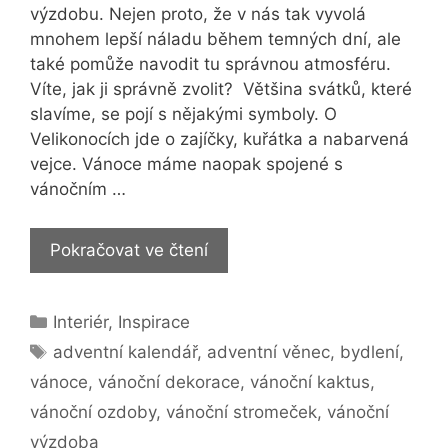
výzdobu. Nejen proto, že v nás tak vyvolá
mnohem lepší náladu během temných dní, ale
také pomůže navodit tu správnou atmosféru.
Víte, jak ji správně zvolit? Většina svátků, které
slavíme, se pojí s nějakými symboly. O
Velikonocích jde o zajíčky, kuřátka a nabarvená
vejce. Vánoce máme naopak spojené s
vánočním …
Vánoční
Pokračovat ve čtení
výzdoba
–
Rubriky
Interiér
,
Inspirace
krásná
Štítky
a
adventní kalendář
,
adventní věnec
,
bydlení
,
jednoduchá
vánoce
,
vánoční dekorace
,
vánoční kaktus
,
vánoční ozdoby
,
vánoční stromeček
,
vánoční
výzdoba