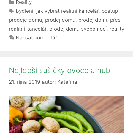
Rubriky
Reality
prodeje
Štítky
domu
bydlení
,
jak vybrat realitní kancelář
,
postup
prodeje domu
,
prodej domu
,
prodej domu přes
realitní kancelář
,
prodej domu svépomocí
,
reality
Napsat komentář
Nejlepší sušičky ovoce a hub
21. října 2019
autor:
Kateřina