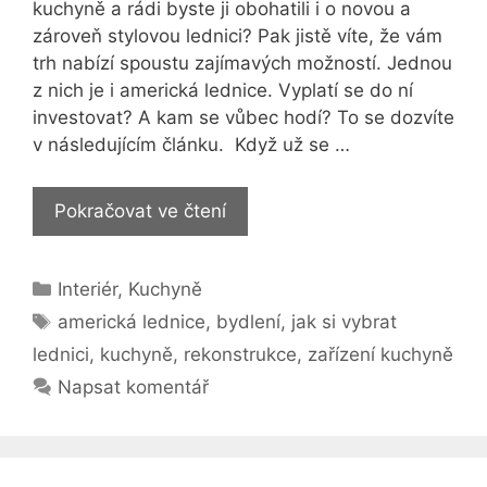
kuchyně a rádi byste ji obohatili i o novou a
zároveň stylovou lednici? Pak jistě víte, že vám
trh nabízí spoustu zajímavých možností. Jednou
z nich je i americká lednice. Vyplatí se do ní
investovat? A kam se vůbec hodí? To se dozvíte
v následujícím článku. Když už se …
Do
Pokračovat ve čtení
jakého
bydlení
Rubriky
Interiér
,
Kuchyně
se
Štítky
vám
americká lednice
,
bydlení
,
jak si vybrat
hodí
lednici
,
kuchyně
,
rekonstrukce
,
zařízení kuchyně
americká
Napsat komentář
lednice