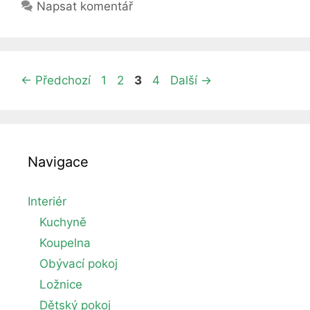
Napsat komentář
Stránka
Stránka
Stránka
Stránka
←
Předchozí
1
2
3
4
Další
→
Navigace
Interiér
Kuchyně
Koupelna
Obývací pokoj
Ložnice
Dětský pokoj