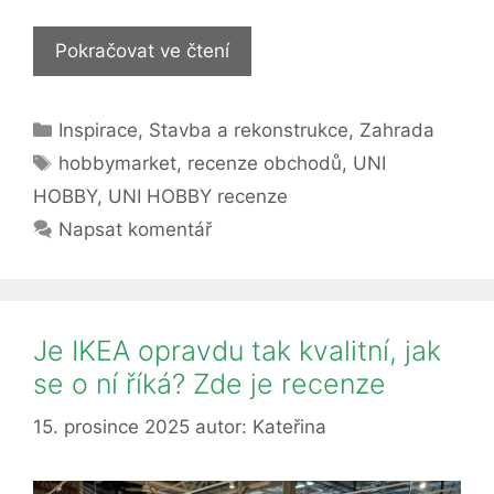
UNI
Pokračovat ve čtení
HOBBY
(recenze):
Rubriky
Inspirace
,
Stavba a rekonstrukce
,
Zahrada
Opravdu
Štítky
v
hobbymarket
,
recenze obchodů
,
UNI
něm
HOBBY
,
UNI HOBBY recenze
najdete
Napsat komentář
vše
pro
své
domácí
Je IKEA opravdu tak kvalitní, jak
projekty?
se o ní říká? Zde je recenze
15. prosince 2025
autor:
Kateřina