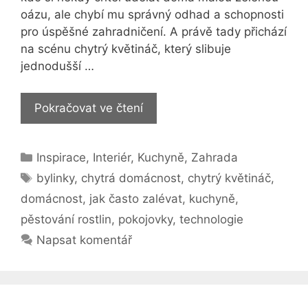
oázu, ale chybí mu správný odhad a schopnosti
pro úspěšné zahradničení. A právě tady přichází
na scénu chytrý květináč, který slibuje
jednodušší …
Bylinky
Pokračovat ve čtení
v
kuchyni
Rubriky
Inspirace
,
Interiér
,
Kuchyně
,
Zahrada
jako
Štítky
ze
bylinky
,
chytrá domácnost
,
chytrý květináč
,
zahrádky?
domácnost
,
jak často zalévat
,
kuchyně
,
Zkuste
pěstování rostlin
,
pokojovky
,
technologie
chytré
Napsat komentář
květináče!