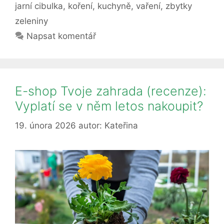
si
jarní cibulka
,
koření
,
kuchyně
,
vaření
,
zbytky
nové
zeleniny
rostliny,
Napsat komentář
bujón
i
koření
E-shop Tvoje zahrada (recenze):
Vyplatí se v něm letos nakoupit?
19. února 2026
autor:
Kateřina