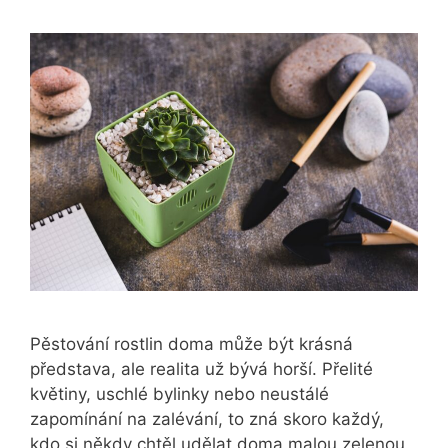
Pěstování rostlin doma může být krásná
představa, ale realita už bývá horší. Přelité
květiny, uschlé bylinky nebo neustálé
zapomínání na zalévání, to zná skoro každý,
kdo si někdy chtěl udělat doma malou zelenou