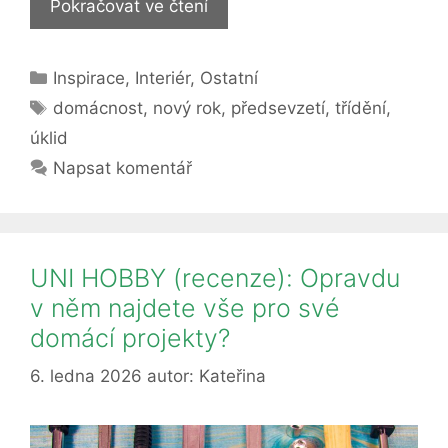
Novoroční
Pokračovat ve čtení
třídění:
Jak
Rubriky
Inspirace
,
Interiér
,
Ostatní
se
Štítky
zbavit
domácnost
,
nový rok
,
předsevzetí
,
třídění
,
starých
úklid
věcí
Napsat komentář
a
udělat
místo
pro
UNI HOBBY (recenze): Opravdu
nové?
v něm najdete vše pro své
domácí projekty?
6. ledna 2026
autor:
Kateřina