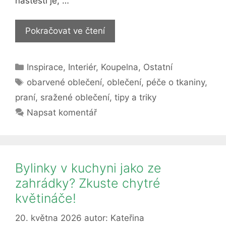
naštěstí je, …
Triky
Pokračovat ve čtení
pro
vaše
Rubriky
Inspirace
,
Interiér
,
Koupelna
,
Ostatní
praní:
Štítky
Jak
obarvené oblečení
,
oblečení
,
péče o tkaniny
,
na
praní
,
sražené oblečení
,
tipy a triky
obarvené
Napsat komentář
nebo
sražené
oblečení?
Bylinky v kuchyni jako ze
zahrádky? Zkuste chytré
květináče!
20. května 2026
autor:
Kateřina