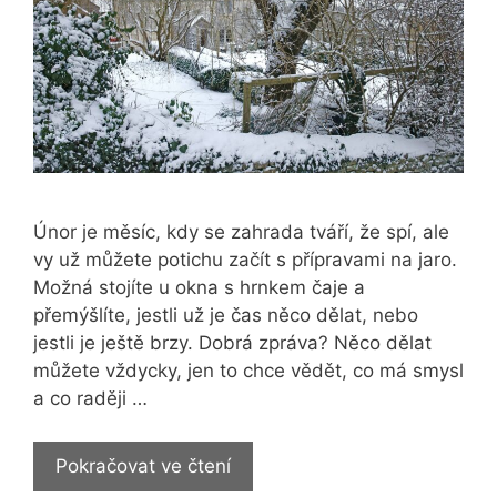
Únor je měsíc, kdy se zahrada tváří, že spí, ale
vy už můžete potichu začít s přípravami na jaro.
Možná stojíte u okna s hrnkem čaje a
přemýšlíte, jestli už je čas něco dělat, nebo
jestli je ještě brzy. Dobrá zpráva? Něco dělat
můžete vždycky, jen to chce vědět, co má smysl
a co raději …
Co
Pokračovat ve čtení
dělat