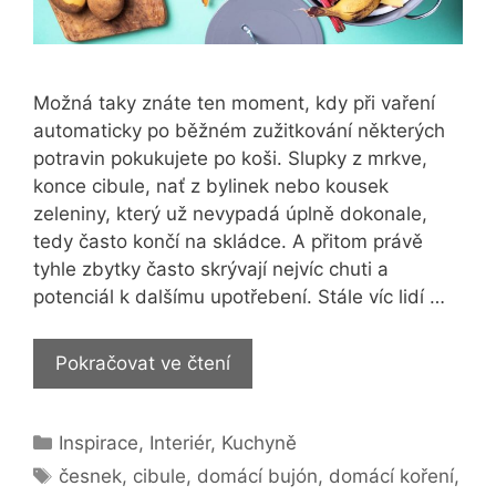
Možná taky znáte ten moment, kdy při vaření
automaticky po běžném zužitkování některých
potravin pokukujete po koši. Slupky z mrkve,
konce cibule, nať z bylinek nebo kousek
zeleniny, který už nevypadá úplně dokonale,
tedy často končí na skládce. A přitom právě
tyhle zbytky často skrývají nejvíc chuti a
potenciál k dalšímu upotřebení. Stále víc lidí …
Zužitkování
Pokračovat ve čtení
zbytků
v
Rubriky
Inspirace
,
Interiér
,
Kuchyně
kuchyni:
Štítky
Vyrobíte
česnek
,
cibule
,
domácí bujón
,
domácí koření
,