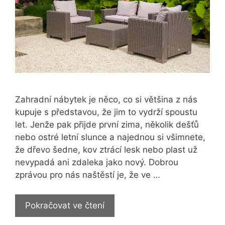
Zahradní nábytek je něco, co si většina z nás
kupuje s představou, že jim to vydrží spoustu
let. Jenže pak přijde první zima, několik dešťů
nebo ostré letní slunce a najednou si všimnete,
že dřevo šedne, kov ztrácí lesk nebo plast už
nevypadá ani zdaleka jako nový. Dobrou
zprávou pro nás naštěstí je, že ve …
Jak
Pokračovat ve čtení
se