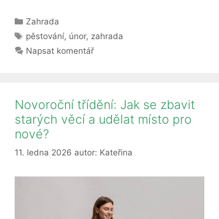
na
Rubriky
Zahrada
zahradě
Štítky
v
pěstování
,
únor
,
zahrada
únoru?
Napsat komentář
Tipy
na
pěstování
a
Novoroční třídění: Jak se zbavit
chystání
starých věcí a udělat místo pro
půdy
nové?
na
jaro
11. ledna 2026
autor:
Kateřina