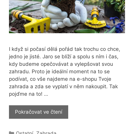
I když si počasí dělá pořád tak trochu co chce,
jedno je jisté. Jaro se blíží a spolu s ním i čas,
kdy budeme opečovávat a vylepšovat svou
zahradu. Proto je ideální moment na to se
podívat, co vše najdeme na e-shopu Tvoje
zahrada a zda se vyplatí v něm nakoupit. Tak
pojďme na to! …
E-
Pokračovat ve čtení
shop
Tvoje
Rubriky
Ostatní
,
Zahrada