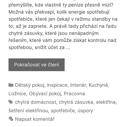
přemýšlíte, kde vlastně ty peníze přesně mizí?
Možná vás překvapí, kolik energie spotřebují
spotřebiče, které jen čekají v režimu standby na
to, až je zapnete. A právě tady přichází na řadu
chytré zásuvky, které jsou nenápadným
řešením, které vám pomůže získat kontrolu nad
spotřebou, snížit účet za …
Jak
Pokračovat ve čtení
ušetřit
stovky
Rubriky
Dětský pokoj
,
Inspirace
,
Interiér
,
Kuchyně
,
korun
za
Ložnice
,
Obývací pokoj
,
Pracovna
elektřinu:
Štítky
chytrá domácnost
,
chytrá zásuvka
,
elektřina
,
Stačí
šetření elektřinou
,
spotřebiče
,
úspory
chytrá
Napsat komentář
zásuvka