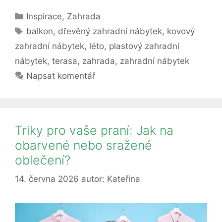
starat
Rubriky
Inspirace
,
Zahrada
o
Štítky
zahradní
balkon
,
dřevěný zahradní nábytek
,
kovový
nábytek,
zahradní nábytek
,
léto
,
plastový zahradní
aby
nábytek
,
terasa
,
zahrada
,
zahradní nábytek
dlouho
Napsat komentář
vydržel?
Pomáhá
nejen
speciální
Triky pro vaše praní: Jak na
nátěr
obarvené nebo sražené
oblečení?
14. června 2026
autor:
Kateřina