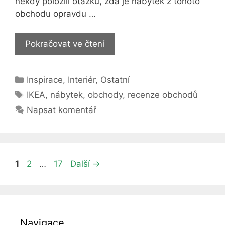
někdy položili otázku, zda je nábytek z tohoto
obchodu opravdu …
Je
Pokračovat ve čtení
IKEA
opravdu
Rubriky
Inspirace
,
Interiér
,
Ostatní
tak
Štítky
kvalitní,
IKEA
,
nábytek
,
obchody
,
recenze obchodů
jak
Napsat komentář
se
o
ní
říká?
Stránka
Stránka
Stránka
1
2
…
17
Další
→
Zde
je
recenze
Navigace