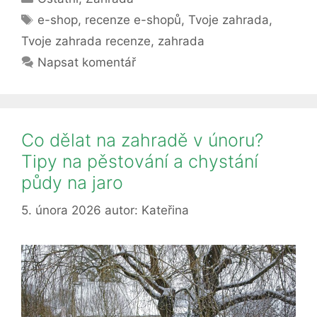
zahrada
Štítky
(recenze):
e-shop
,
recenze e-shopů
,
Tvoje zahrada
,
Vyplatí
Tvoje zahrada recenze
,
zahrada
se
Napsat komentář
v
něm
letos
nakoupit?
Co dělat na zahradě v únoru?
Tipy na pěstování a chystání
půdy na jaro
5. února 2026
autor:
Kateřina