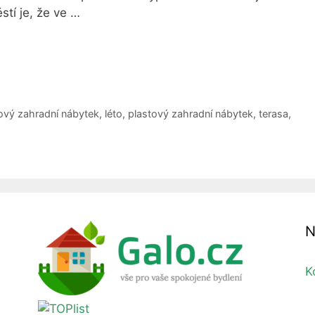
tí je, že ve …
ový zahradní nábytek
,
léto
,
plastový zahradní nábytek
,
terasa
,
N
K