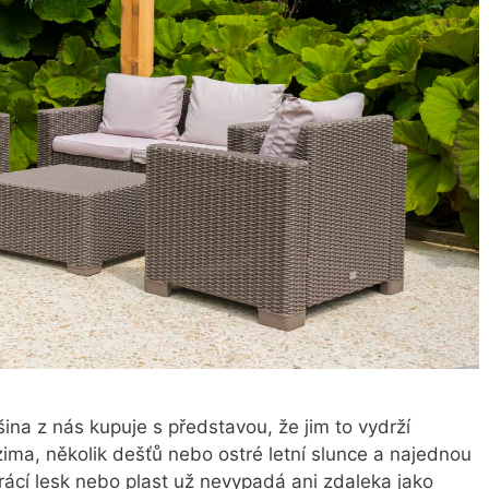
šina z nás kupuje s představou, že jim to vydrží
 zima, několik dešťů nebo ostré letní slunce a najednou
rácí lesk nebo plast už nevypadá ani zdaleka jako