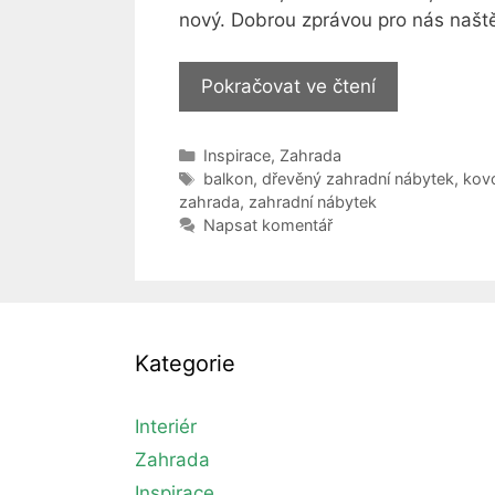
nový. Dobrou zprávou pro nás naštěs
Jak
Pokračovat ve čtení
se
starat
Rubriky
Inspirace
,
Zahrada
o
Štítky
balkon
,
dřevěný zahradní nábytek
,
kov
zahradní
zahrada
,
zahradní nábytek
nábytek,
Napsat komentář
aby
dlouho
vydržel?
Pomáhá
Kategorie
nejen
speciální
nátěr
Interiér
Zahrada
Inspirace