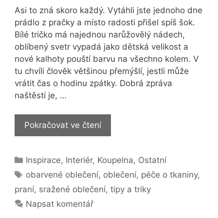
Asi to zná skoro každý. Vytáhli jste jednoho dne
prádlo z pračky a místo radosti přišel spíš šok.
Bílé tričko má najednou narůžovělý nádech,
oblíbený svetr vypadá jako dětská velikost a
nové kalhoty pouští barvu na všechno kolem. V
tu chvíli člověk většinou přemýšlí, jestli může
vrátit čas o hodinu zpátky. Dobrá zpráva
naštěstí je, …
Triky
Pokračovat ve čtení
pro
vaše
Rubriky
Inspirace
,
Interiér
,
Koupelna
,
Ostatní
praní:
Štítky
Jak
obarvené oblečení
,
oblečení
,
péče o tkaniny
,
na
praní
,
sražené oblečení
,
tipy a triky
obarvené
Napsat komentář
nebo