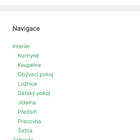
sražené
oblečení?
Navigace
Interiér
Kuchyně
Koupelna
Obývací pokoj
Ložnice
Dětský pokoj
Jídelna
Předsíň
Pracovna
Šatna
Zahrada