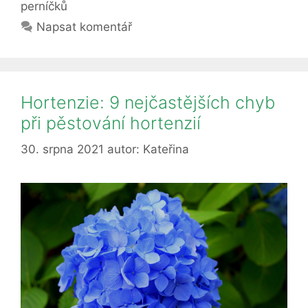
Zkuste
perníčků
tyto
Napsat komentář
3
tipy!
Hortenzie: 9 nejčastějších chyb
při pěstování hortenzií
30. srpna 2021
autor:
Kateřina