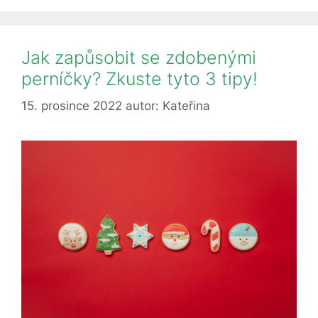
sražené
oblečení?
Jak zapůsobit se zdobenými
perníčky? Zkuste tyto 3 tipy!
15. prosince 2022
autor:
Kateřina