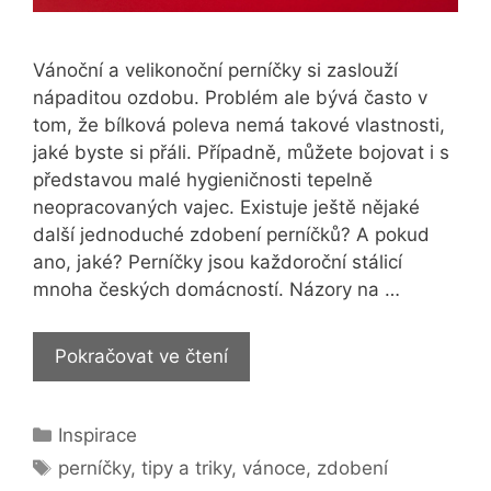
Vánoční a velikonoční perníčky si zaslouží
nápaditou ozdobu. Problém ale bývá často v
tom, že bílková poleva nemá takové vlastnosti,
jaké byste si přáli. Případně, můžete bojovat i s
představou malé hygieničnosti tepelně
neopracovaných vajec. Existuje ještě nějaké
další jednoduché zdobení perníčků? A pokud
ano, jaké? Perníčky jsou každoroční stálicí
mnoha českých domácností. Názory na …
Jak
Pokračovat ve čtení
zapůsobit
se
Rubriky
Inspirace
zdobenými
Štítky
perníčky?
perníčky
,
tipy a triky
,
vánoce
,
zdobení