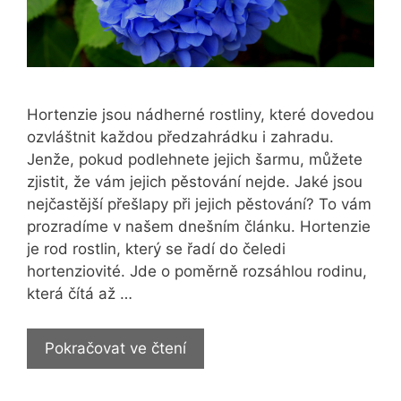
Hortenzie jsou nádherné rostliny, které dovedou
ozvláštnit každou předzahrádku i zahradu.
Jenže, pokud podlehnete jejich šarmu, můžete
zjistit, že vám jejich pěstování nejde. Jaké jsou
nejčastější přešlapy při jejich pěstování? To vám
prozradíme v našem dnešním článku. Hortenzie
je rod rostlin, který se řadí do čeledi
hortenziovité. Jde o poměrně rozsáhlou rodinu,
která čítá až …
Hortenzie:
Pokračovat ve čtení
9
nejčastějších