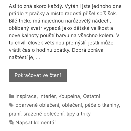
Asi to zná skoro každý. Vytáhli jste jednoho dne
prádlo z pračky a místo radosti přišel spíš šok.
Bílé tričko má najednou narůžovělý nádech,
oblíbený svetr vypadá jako dětská velikost a
nové kalhoty pouští barvu na všechno kolem. V
tu chvíli člověk většinou přemýšlí, jestli může
vrátit čas o hodinu zpátky. Dobrá zpráva
naštěstí je, …
Triky
Pokračovat ve čtení
pro
vaše
Rubriky
Inspirace
,
Interiér
,
Koupelna
,
Ostatní
praní:
Štítky
Jak
obarvené oblečení
,
oblečení
,
péče o tkaniny
,
na
praní
,
sražené oblečení
,
tipy a triky
obarvené
Napsat komentář
nebo