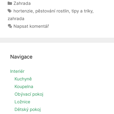
Rubriky
Zahrada
chyb
Štítky
při
hortenzie
,
pěstování rostlin
,
tipy a triky
,
pěstování
zahrada
hortenzií
Napsat komentář
Navigace
Interiér
Kuchyně
Koupelna
Obývací pokoj
Ložnice
Dětský pokoj