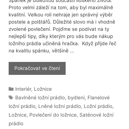
Spánek je důležitou součástí lidského života.
Proto velmi záleží na tom, aby byl maximálně
kvalitní. Velkou roli nehraje jen správný výběr
postele a polštářů. Důležité slovo má i vhodně
zvolené povlečení. Pojďme se podívat na ty
nejlepší tipy, díky kterým pro vás bude nákup
ložního prádla učiněná hračka. Když přijde řeč
na kvalitu spánku, většině …
6
Pokračovat ve čtení
tipů,
jak
Rubriky
Interiér
,
Ložnice
vybrat
Štítky
povlečení
Bavlněné ložní prádlo
,
bydlení
,
Flanelové
do
ložní prádlo
,
Lněné ložní prádlo
,
Ložní prádlo
,
ložnice
Ložnice
,
Povlečení do ložnice
,
Saténové ložní
prádlo