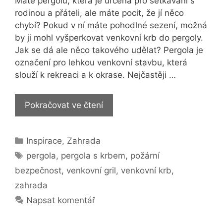
Máte pergolu, která je určená pro setkávání s
rodinou a přáteli, ale máte pocit, že jí něco
chybí? Pokud v ní máte pohodlné sezení, možná
by ji mohl vyšperkovat venkovní krb do pergoly.
Jak se dá ale něco takového udělat? Pergola je
označení pro lehkou venkovní stavbu, která
slouží k rekreaci a k okrase. Nejčastěji …
Jak
Pokračovat ve čtení
si
zařídit,
Rubriky
Inspirace
,
Zahrada
nebo
Štítky
postavit
pergola
,
pergola s krbem
,
požární
venkovní
bezpečnost
,
venkovní gril
,
venkovní krb
,
krb
zahrada
do
Napsat komentář
pergoly