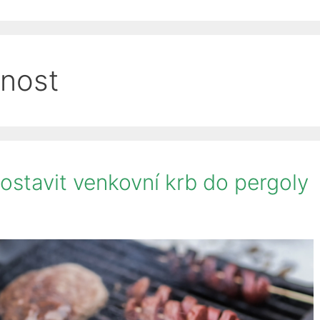
čnost
postavit venkovní krb do pergoly