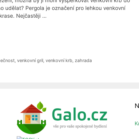
zení, možná by ji mohl vyšperkovat venkovní krb do
ho udělat? Pergola je označení pro lehkou venkovní
okrase. Nejčastěji …
pečnost
,
venkovní gril
,
venkovní krb
,
zahrada
N
K