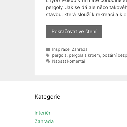
chybí? Pokud v ní máte pohodlné se
pergoly. Jak se dá ale něco takové
stavbu, která slouží k rekreaci a k 
Jak
Pokračovat ve čtení
si
zařídit,
Rubriky
Inspirace
,
Zahrada
nebo
Štítky
pergola
,
pergola s krbem
,
požární bez
postavit
Napsat komentář
venkovní
krb
do
pergoly
Kategorie
Interiér
Zahrada