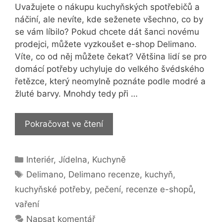
Uvažujete o nákupu kuchyňských spotřebičů a
náčiní, ale nevíte, kde seženete všechno, co by
se vám líbilo? Pokud chcete dát šanci novému
prodejci, můžete vyzkoušet e-shop Delimano.
Víte, co od něj můžete čekat? Většina lidí se pro
domácí potřeby uchyluje do velkého švédského
řetězce, který neomylně poznáte podle modré a
žluté barvy. Mnohdy tedy při …
Delimano
Pokračovat ve čtení
[recenze]:
Setkáte
Rubriky
Interiér
,
Jídelna
,
Kuchyně
se
Štítky
skutečně
Delimano
,
Delimano recenze
,
kuchyň
,
s
kuchyňské potřeby
,
pečení
,
recenze e-shopů
,
kvalitními
vaření
výrobky?
Napsat komentář