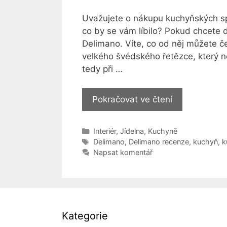
Uvažujete o nákupu kuchyňských spo
co by se vám líbilo? Pokud chcete
Delimano. Víte, co od něj můžete če
velkého švédského řetězce, který 
tedy při …
Delimano
Pokračovat ve čtení
[recenze]:
Setkáte
Rubriky
Interiér
,
Jídelna
,
Kuchyně
se
Štítky
Delimano
,
Delimano recenze
,
kuchyň
,
k
skutečně
Napsat komentář
s
kvalitními
výrobky?
Kategorie