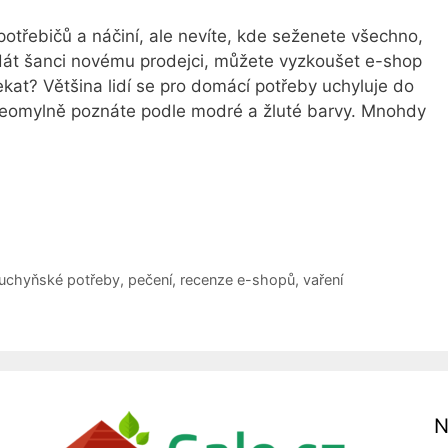
třebičů a náčiní, ale nevíte, kde seženete všechno,
 dát šanci novému prodejci, můžete vyzkoušet e-shop
kat? Většina lidí se pro domácí potřeby uchyluje do
neomylně poznáte podle modré a žluté barvy. Mnohdy
uchyňské potřeby
,
pečení
,
recenze e-shopů
,
vaření
N