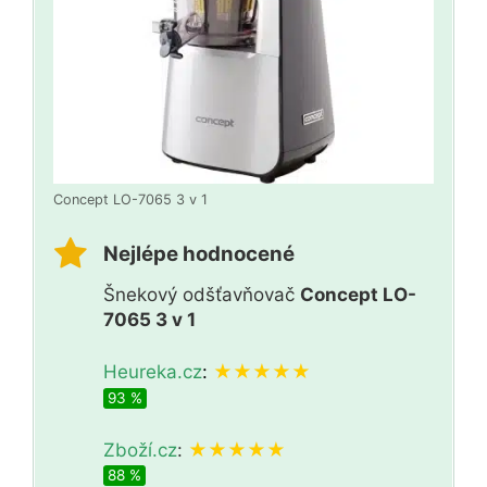
Concept LO-7065 3 v 1
Nejlépe hodnocené
Šnekový odšťavňovač
Concept LO-
7065 3 v 1
Heureka.cz
:
★★★★★
93 %
Zboží.cz
:
★★★★★
88 %