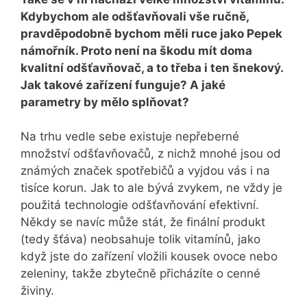
Kdybychom ale odšťavňovali vše ručně,
pravděpodobně bychom měli ruce jako Pepek
námořník. Proto není na škodu mít doma
kvalitní odšťavňovač, a to třeba i ten šnekový.
Jak takové zařízení funguje? A jaké
parametry by mělo splňovat?
Na trhu vedle sebe existuje nepřeberné
množství odšťavňovačů, z nichž mnohé jsou od
známých značek spotřebičů a vyjdou vás i na
tisíce korun. Jak to ale bývá zvykem, ne vždy je
použitá technologie odšťavňování efektivní.
Někdy se navíc může stát, že finální produkt
(tedy šťáva) neobsahuje tolik vitamínů, jako
když jste do zařízení vložili kousek ovoce nebo
zeleniny, takže zbytečně přicházíte o cenné
živiny.