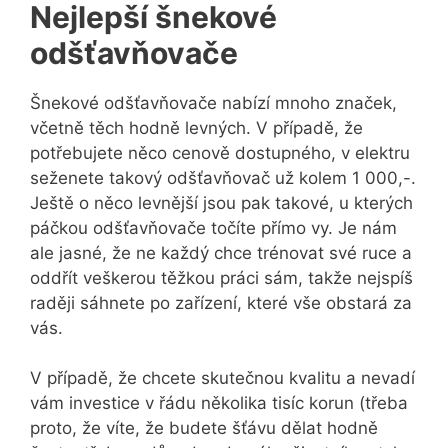
Nejlepší šnekové
odšťavňovače
Šnekové odšťavňovače nabízí mnoho značek,
včetně těch hodně levných. V případě, že
potřebujete něco cenově dostupného, v elektru
seženete takový odšťavňovač už kolem 1 000,-.
Ještě o něco levnější jsou pak takové, u kterých
páčkou odšťavňovače točíte přímo vy. Je nám
ale jasné, že ne každý chce trénovat své ruce a
oddřít veškerou těžkou práci sám, takže nejspíš
raději sáhnete po zařízení, které vše obstará za
vás.
V případě, že chcete skutečnou kvalitu a nevadí
vám investice v řádu několika tisíc korun (třeba
proto, že víte, že budete šťávu dělat hodně