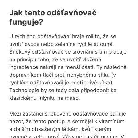
Jak tento odšťavňovač
funguje?
U rychlého odšťavňování hraje roli to, že se
uvnitř ovoce nebo zelenina rychle strouhá.
Šnekový odšťavňovač ve srovnání s tím pracuje
na principu toho, že se uvnitř vložená
ingredience nakrájí na menší části. Ty následně
dopravníkem tlačí proti nehybnému sítku (v
rychlém odšťavňovači je odstředivé sítko).
Technologie by se tedy dala připodobnit ke
klasickému mlýnku na maso.
Mezi zastánci šnekového odšťavňovače panuje
názor, že tento postup je šetrnější k vitamínům
a dalším obsaženým látkám, kvůli kterým
ovocné a zeleninové šťávy nejčastěji pijeme. V