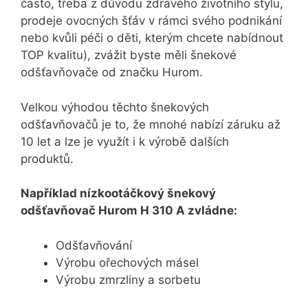
často, třeba z důvodu zdravého životního stylu,
prodeje ovocných šťáv v rámci svého podnikání
nebo kvůli péči o děti, kterým chcete nabídnout
TOP kvalitu), zvážit byste měli šnekové
odšťavňovače od značku Hurom.
Velkou výhodou těchto šnekových
odšťavňovačů je to, že mnohé nabízí záruku až
10 let a lze je využít i k výrobě dalších
produktů.
Například nízkootáčkový šnekový
odšťavňovač Hurom H 310 A zvládne:
Odšťavňování
Výrobu ořechových másel
Výrobu zmrzliny a sorbetu