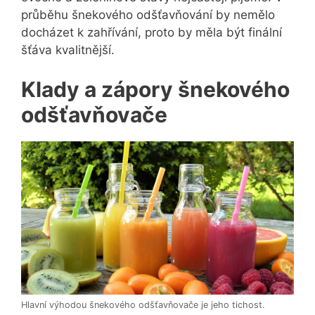
průběhu šnekového odšťavňování by nemělo
docházet k zahřívání, proto by měla být finální
šťáva kvalitnější.
Klady a zápory šnekového
odšťavňovače
Hlavní výhodou šnekového odšťavňovače je jeho tichost.