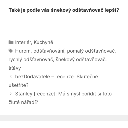
Také je podle vás šnekový odšťavňovač lepší?
Rubriky
Interiér
,
Kuchyně
Štítky
Hurom
,
odšťavňování
,
pomalý odšťavňovač
,
rychlý odšťavňovač
,
šnekový odšťavňovač
,
šťávy
bezDodavatele – recenze: Skutečně
ušetříte?
Stanley [recenze]: Má smysl pořídit si toto
žluté nářadí?