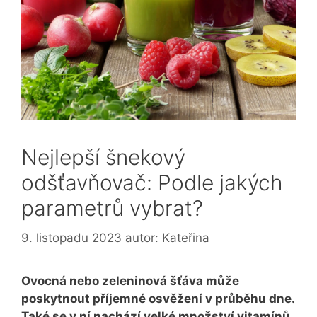
Nejlepší šnekový
odšťavňovač: Podle jakých
parametrů vybrat?
9. listopadu 2023
autor:
Kateřina
Ovocná nebo zeleninová šťáva může
poskytnout příjemné osvěžení v průběhu dne.
Také se v ní nachází velké množství vitamínů.