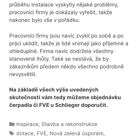
průběhu instalace vyskytly nějaké problémy,
pracovníci firmy je dokázaly vyřešit, takže
nakonec bylo vše v pořádku.
Pracovníci firmy jsou navíc zvyklí po sobě a po
práci uklidit, takže je lidé vnímají jako příjemné a
ohleduplné. Firma navíc dodržela všechny
stanovené lhůty. Také se nestává, že by
zákazníkům předem někdo všechno podrobně
nevysvětlil.
Na základě všech výše uvedených
skutečností vám tedy můžeme objednávku
čerpadla či FVE u Schlieger doporučit.
Rubriky
Inspirace
,
Stavba a rekonstrukce
Štítky
dotace
,
FVE
,
Nová zelená úsporám
,