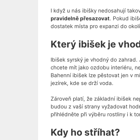
I když u nás ibišky nedosahují takov
pravidelně přesazovat
. Pokud ibi
dostatek místa pro expanzi do okol
Který ibišek je vh
Ibišek syrský je vhodný do zahrad.
chcete mít jako ozdobu interiéru, n
Bahenní ibišek lze pěstovat jen v m
jezírek, kde se drží voda.
Zároveň platí, že základní ibišek n
budou z vaší strany vyžadovat hodně
přihlédněte při výběru rostliny i k t
Kdy ho stříhat?