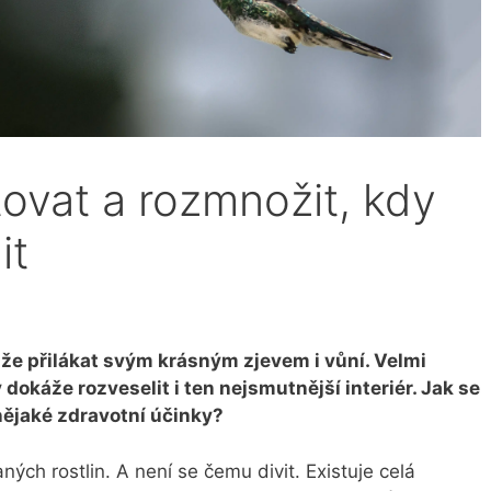
tovat a rozmnožit, kdy
it
že přilákat svým krásným zjevem i vůní. Velmi
ý dokáže rozveselit i ten nejsmutnější interiér. Jak se
 nějaké zdravotní účinky?
aných rostlin. A není se čemu divit. Existuje celá