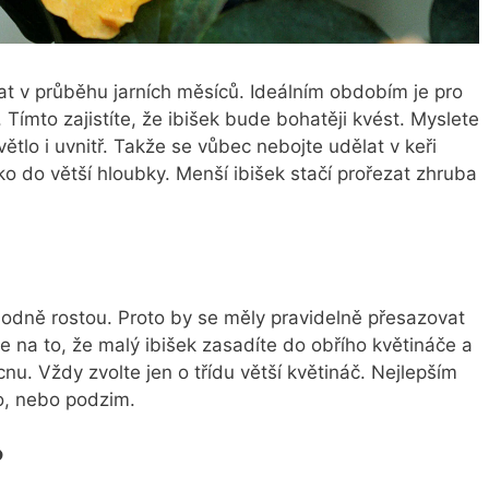
at v průběhu jarních měsíců. Ideálním obdobím je pro
. Tímto zajistíte, že ibišek bude bohatěji kvést. Myslete
světlo i uvnitř. Takže se vůbec nebojte udělat v keři
čko do větší hloubky. Menší ibišek stačí prořezat zhruba
?
 hodně rostou. Proto by se měly pravidelně přesazovat
 na to, že malý ibišek zasadíte do obřího květináče a
nu. Vždy zvolte jen o třídu větší květináč. Nejlepším
o, nebo podzim.
?