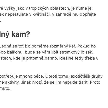
é výšky jako v tropických oblastech, je nutné je
šek nepěstujete v květináči, v zahradě mu dopřejte
í.
odný kam?
 Jedná se totiž o poměrně rozměrný keř. Pokud ho
ebo balkonu, bude se vám líbit stromkový ibišek.
ístech, kde je přítomné bahno. Ideálně tedy třeba u
epotřebuje mnoho péče. Oproti tomu, exotičtější druhy
 aktivity. Jinak hrozí, že se jim nebude dařit. Proto
omuto.