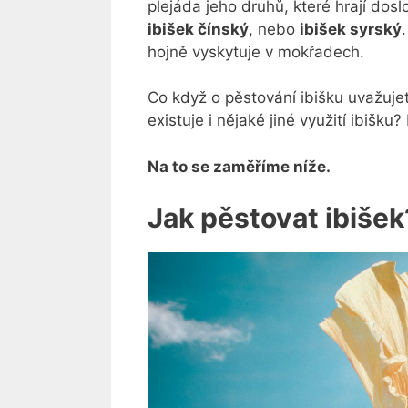
plejáda jeho druhů, které hrají dos
ibišek čínský
, nebo
ibišek syrský
hojně vyskytuje v mokřadech.
Co když o pěstování ibišku uvažujete
existuje i nějaké jiné využití ibišku?
Na to se zaměříme níže.
Jak pěstovat ibišek