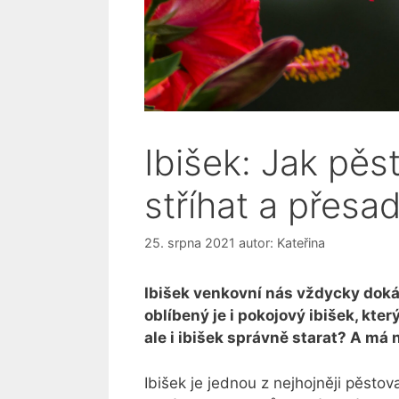
Ibišek: Jak pěs
stříhat a přesad
25. srpna 2021
autor:
Kateřina
Ibišek venkovní nás vždycky doká
oblíbený je i pokojový ibišek, kter
ale i ibišek správně starat? A má
Ibišek je jednou z nejhojněji pěstov