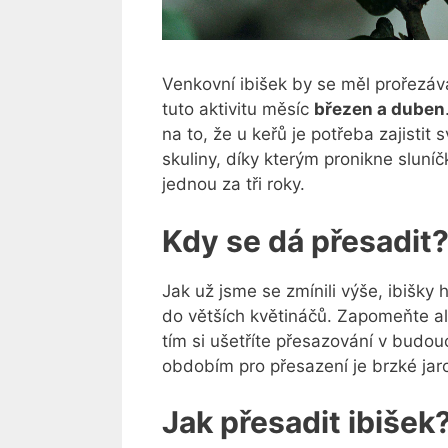
Venkovní ibišek by se měl prořezáv
tuto aktivitu měsíc
březen a duben
na to, že u keřů je potřeba zajistit 
skuliny, díky kterým pronikne sluní
jednou za tři roky.
Kdy se dá přesadit
Jak už jsme se zmínili výše, ibišky
do větších květináčů. Zapomeňte ale
tím si ušetříte přesazování v budouc
obdobím pro přesazení je brzké jar
Jak přesadit ibišek