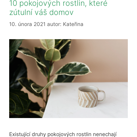
10 pokojových rostlin, které
zútulní váš domov
10. února 2021
autor:
Kateřina
Existující druhy pokojových rostlin nenechají