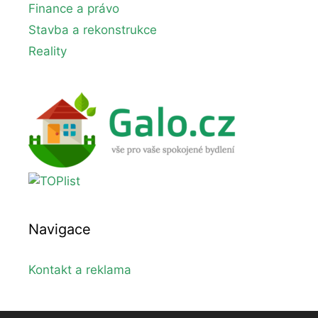
Finance a právo
Stavba a rekonstrukce
Reality
Navigace
Kontakt a reklama