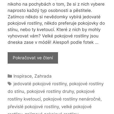
nikoho na pochybách o tom, že si z nich vybere
naprosto každý typ osobnosti a pěstitele.
Zatímco někdo si nevědomky vybírá jedovaté
pokojové rostliny, někdo preferuje pokojovky do
stínu, nebo ty kvetoucí. Které z nich by mohly
vyhovovat vám? Velké pokojové rostliny jsou
dneska zase v módě! Alespoň podle fotek …
10
Pokračovat ve čtení
pokojových
rostlin,
Rubriky
Inspirace
,
Zahrada
které
Štítky
zútulní
jedovaté pokojové rostliny
,
pokojové rostliny
váš
do stínu
,
pokojové rostliny druhy
,
pokojové
domov
rostliny kvetoucí
,
pokojové rostliny nenáročné
,
převislé pokojové rostliny
,
velké pokojové