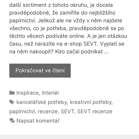
další sortiment z tohoto okruhu, je docela
pravděpodobné, že zamíříte do nejbližšího
papírnictví. Jelikož ale ne vždy v něm najdete
všechno, co je potřeba, pravděpodobně se po
těchto věcech podíváte online. A je jen otázkou
času, než narazíte na e-shop SEVT. Vyplatí se
na něm nakoupit? Kdo začal podnikat …
SEVT
Pokračovat ve čtení
[recenze]:
Jedná
Rubriky
Inspirace
,
Interiér
se
Štítky
o
kancelářské potřeby
,
kreativní potřeby
,
spolehlivý
papírnictví
,
recenze
,
SEVT
,
SEVT recenze
e-
Napsat komentář
shop?