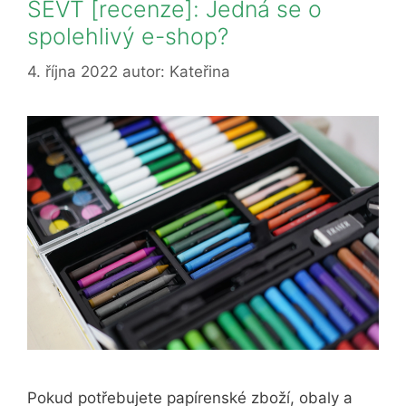
SEVT [recenze]: Jedná se o
spolehlivý e-shop?
4. října 2022
autor:
Kateřina
Pokud potřebujete papírenské zboží, obaly a