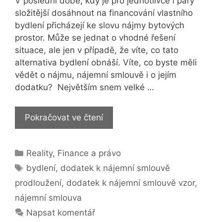
V poslední době, kdy je pro jednotlivce i páry
složitější dosáhnout na financování vlastního
bydlení přicházejí ke slovu nájmy bytových
prostor. Může se jednat o vhodné řešení
situace, ale jen v případě, že víte, co tato
alternativa bydlení obnáší. Víte, co byste měli
vědět o nájmu, nájemní smlouvě i o jejím
dodatku? Největším snem velké …
Jak
Pokračovat ve čtení
správně
napsat
Rubriky
Reality
,
Finance a právo
dodatek
Štítky
k
bydlení
,
dodatek k nájemní smlouvě
nájemní
prodloužení
,
dodatek k nájemní smlouvě vzor
,
smlouvě
nájemní smlouva
Napsat komentář