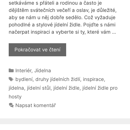
setkáváme s přáteli a rodinou a často je
dějištěm svátečních večeří a oslav, je důležité,
aby se nám u něj dobře sedělo. Což vyžaduje
pohodlné a stylové jídelní židle. Pojďte s námi
načerpat inspiraci a vyberte si ty, které vám …
Vybíráme
Pokračovat ve čtení
jídelní
židle
Rubriky
Interiér
,
Jídelna
Štítky
bydlení
,
druhy jídelních židlí
,
inspirace
,
jídelna
,
jídelní stůl
,
jídelní židle
,
jídelní židle pro
hosty
Napsat komentář