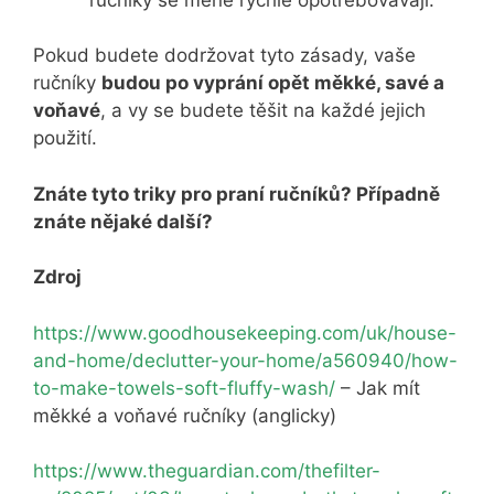
Pokud budete dodržovat tyto zásady, vaše
ručníky
budou po vyprání opět měkké, savé a
voňavé
, a vy se budete těšit na každé jejich
použití.
Znáte tyto triky pro praní ručníků? Případně
znáte nějaké další?
Zdroj
https://www.goodhousekeeping.com/uk/house-
and-home/declutter-your-home/a560940/how-
to-make-towels-soft-fluffy-wash/
– Jak mít
měkké a voňavé ručníky (anglicky)
https://www.theguardian.com/thefilter-