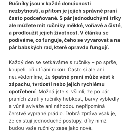
Ručníky jsou v každé domácnosti
nezbytností, a přitom je jejich správné praní
často podceňované. S pár jednoduchými triky
ale můžete mít ručníky měkké, voňavé a čisté,
a prodloužit jejich životnost. V článku se
podíváme, co funguje, čeho se vyvarovat a na
pár babských rad, které opravdu fungují.
Každý den se setkáváme s ručníky – po sprše,
koupeli, při utírání rukou. Často si ale ani
neuvědomíme, že
špatné praní může vést k
zápachu, tvrdosti nebo jejich rychlému
opotřebení
. Možná jste si všimli, že po pár
praních ztratily ručníky hebkost, barvy vybledly
a vůně aviváže ani náhodou nepřipomíná
čerstvě vyprané prádlo. Dobrá zpráva však je,
že existují jednoduché postupy, díky nimž
budou vaše ručníky zase jako nové.