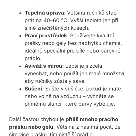
Tepelná úprava:
Většinu ručníků stačí
prát na 40–60 °C. Vyšší teplota jen při
silně znečištěných kusech.
Prací prostředek:
Používejte kvalitní
prášky nebo gely bez nadbytku chemie,
ideálně speciální pro bílé nebo barevné
prádlo.
Aviváž s mírou:
Lepší je ji zcela
vynechat, nebo použít jen malé množství,
aby ručníky zůstaly savé.
Sušení:
Sušte v sušičce, pokud je máte,
nebo volně na vzduchu – vyhněte se
přímému slunci, které barvy vyběluje.
Další častou chybou je
příliš mnoho pracího
prášku nebo gelu
. Většina z nás má pocit, že
čím více prášku, tím čistější prádlo.