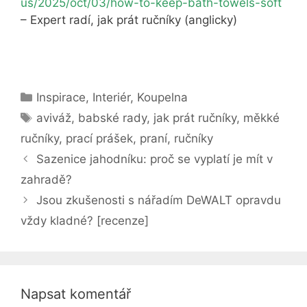
us/2025/oct/03/how-to-keep-bath-towels-soft
– Expert radí, jak prát ručníky (anglicky)
Rubriky
Inspirace
,
Interiér
,
Koupelna
Štítky
aviváž
,
babské rady
,
jak prát ručníky
,
měkké
ručníky
,
prací prášek
,
praní
,
ručníky
Sazenice jahodníku: proč se vyplatí je mít v
zahradě?
Jsou zkušenosti s nářadím DeWALT opravdu
vždy kladné? [recenze]
Napsat komentář