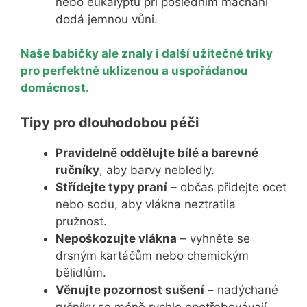
nebo eukalyptu při posledním máchání
dodá jemnou vůni.
Naše babičky ale znaly i další užitečné triky
pro perfektně uklizenou a uspořádanou
domácnost.
Tipy pro dlouhodobou péči
Pravidelně oddělujte bílé a barevné
ručníky
, aby barvy nebledly.
Střídejte typy praní
– občas přidejte ocet
nebo sodu, aby vlákna neztratila
pružnost.
Nepoškozujte vlákna
– vyhněte se
drsným kartáčům nebo chemickým
bělidlům.
Věnujte pozornost sušení
– nadýchané
ručníky se méně rychle opotřebovávají.