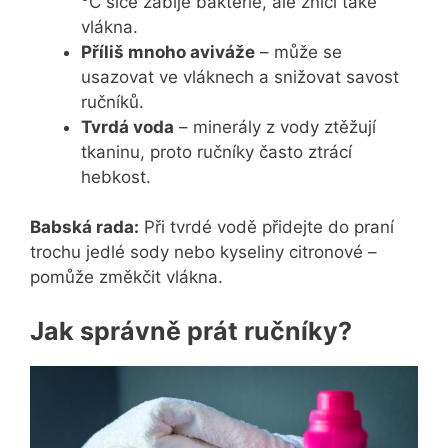
°C sice zabije bakterie, ale zničí také
vlákna.
Příliš mnoho aviváže
– může se
usazovat ve vláknech a snižovat savost
ručníků.
Tvrdá voda
– minerály z vody ztěžují
tkaninu, proto ručníky často ztrácí
hebkost.
Babská rada:
Při tvrdé vodě přidejte do praní
trochu jedlé sody nebo kyseliny citronové –
pomůže změkčit vlákna.
Jak správně prát ručníky?