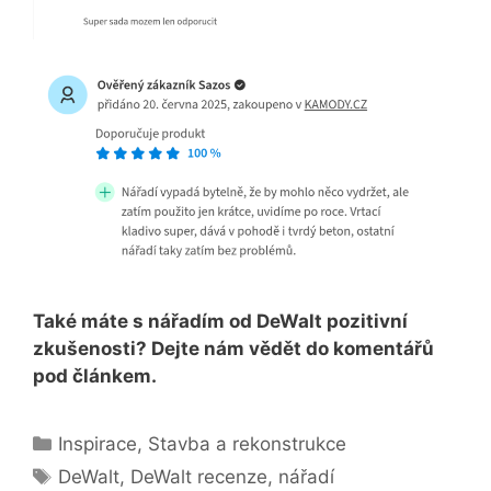
Také máte s nářadím od DeWalt pozitivní
zkušenosti? Dejte nám vědět do komentářů
pod článkem.
Rubriky
Inspirace
,
Stavba a rekonstrukce
Štítky
DeWalt
,
DeWalt recenze
,
nářadí