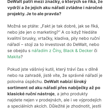
DeWalt patří mezi značky, o kterých se říká, že
vydrží a že jejich aku nářadí zvládne i náročné
projekty. Je to ale pravda?
Možná se ptáte: „Fakt je tak dobré, jak se říká,
nebo jde jen o marketing?“ A co když hledáte
kvalitní brusky, vrtačky, kladiva, pily nebo ruční
nářadí – stojí za to investovat do DeWalt, nebo
se obejdu s
nářadím z Číny
,
Black & Decker
či
Makita
?
Pokud jste vášnivý kutil, který tráví čas v dílně
nebo na zahradě, jistě víte, že správné nářadí je
polovina úspěchu.
DeWalt nabízí široký
sortiment od aku nářadí přes nabíječky až po
klasické ruční nástroje
, a jeho produkty
najdete nejen v prodejnách, ale i ve výprodejích
a speciálních akcích. Důležité je zhodnotit, jestli