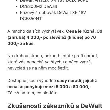
DeWalt vrtačku XR 18V DCD796P2
DCE200M2 DeWalt
Rázový šroubovák DeWalt XR 18V
DCF850NT
A mnoho dalších vychytávek.
Cena je různá. Od
(zhruba) 4 000,- po slevě až (klidně) po 70
000,- za kus
.
Na druhou stranu, pokud hledáte profi nářadí,
které vás nenechá ve štychu a něco vydrží,
nevyplatí se na něm moc šetřit.
Dostupné jsou i výhodné
sady nářadí, jejichž
cena se pohybuje mezi 5 000 a 60 000,-
.
Záleží na tom, co hledáte.
Zkušenosti zákazníků s DeWalt