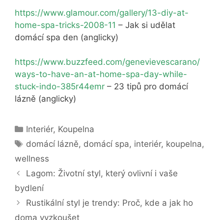
https://www.glamour.com/gallery/13-diy-at-
home-spa-tricks-2008-11
– Jak si udělat
domácí spa den (anglicky)
https://www.buzzfeed.com/genevievescarano/
ways-to-have-an-at-home-spa-day-while-
stuck-indo-385r44emr
– 23 tipů pro domácí
lázně (anglicky)
Rubriky
Interiér
,
Koupelna
Štítky
domácí lázně
,
domácí spa
,
interiér
,
koupelna
,
wellness
Lagom: Životní styl, který ovlivní i vaše
bydlení
Rustikální styl je trendy: Proč, kde a jak ho
doma vyzkoušet