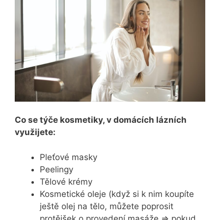
Co se týče kosmetiky, v domácích lázních
využijete:
Pleťové masky
Peelingy
Tělové krémy
Kosmetické oleje (když si k nim koupíte
ještě olej na tělo, můžete poprosit
protějšek o provedení masáže => pokud