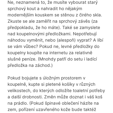
Ne, neznamená to, že musíte vybourat starý
sprchový kout a nahradit ho nějakým
modernějším kouskem se stěnou z čirého skla.
Zkuste se ale zaměřit na sprchový závěs (za
předpokladu, že ho máte). Také se zamyslete
nad koupelnovými předložkami. Nepotřebují
náhodou vyměnit, nebo (alespoň) vyprat? A líbí
se vám vůbec? Pokud ne, levné předložky do
koupelny koupíte na internetu za relativně
slušné peníze. (Mnohdy patří do setu i ladící
předložka na záchod.)
Pokud bojujete s úložným prostorem v
koupelně, kupte si pletené košíky v různých
velikostech, do kterých odložíte toaletní potřeby
a další drobnosti. Změn může doznat i váš koš
na prádlo. (Pokud špinavé oblečení házíte na
zem, pořízení uzavřeného kože bude taktéž