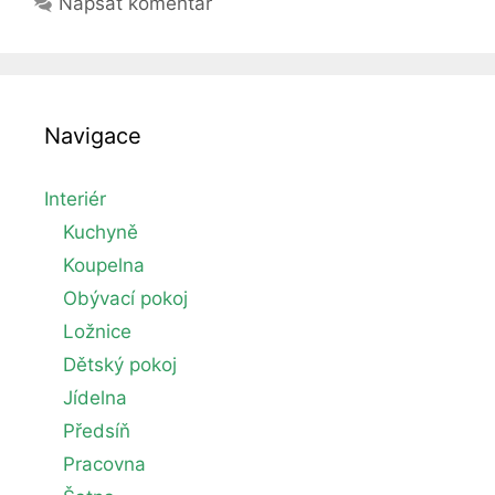
Napsat komentář
účinky?
Navigace
Interiér
Kuchyně
Koupelna
Obývací pokoj
Ložnice
Dětský pokoj
Jídelna
Předsíň
Pracovna