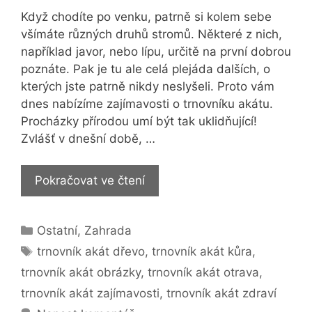
Když chodíte po venku, patrně si kolem sebe
všímáte různých druhů stromů. Některé z nich,
například javor, nebo lípu, určitě na první dobrou
poznáte. Pak je tu ale celá plejáda dalších, o
kterých jste patrně nikdy neslyšeli. Proto vám
dnes nabízíme zajímavosti o trnovníku akátu.
Procházky přírodou umí být tak uklidňující!
Zvlášť v dnešní době, …
Trnovník
Pokračovat ve čtení
akát
–
Rubriky
Ostatní
,
Zahrada
věděli
Štítky
jste,
trnovník akát dřevo
,
trnovník akát kůra
,
jaké
trnovník akát obrázky
,
trnovník akát otrava
,
má
trnovník akát zajímavosti
,
trnovník akát zdraví
pozitivní