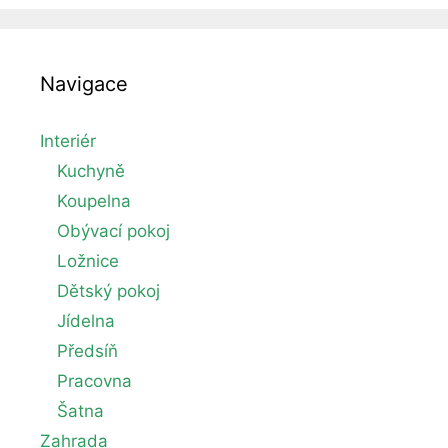
udělat
místo
pro
nové?
Navigace
Interiér
Kuchyně
Koupelna
Obývací pokoj
Ložnice
Dětský pokoj
Jídelna
Předsíň
Pracovna
Šatna
Zahrada