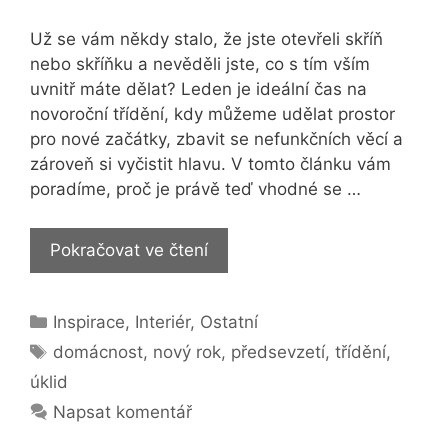
Už se vám někdy stalo, že jste otevřeli skříň
nebo skříňku a nevěděli jste, co s tím vším
uvnitř máte dělat? Leden je ideální čas na
novoroční třídění, kdy můžeme udělat prostor
pro nové začátky, zbavit se nefunkčních věcí a
zároveň si vyčistit hlavu. V tomto článku vám
poradíme, proč je právě teď vhodné se …
Novoroční
Pokračovat ve čtení
třídění:
Jak
Rubriky
Inspirace
,
Interiér
,
Ostatní
se
Štítky
zbavit
domácnost
,
nový rok
,
předsevzetí
,
třídění
,
starých
úklid
věcí
Napsat komentář
a