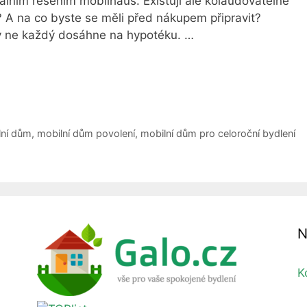
álním řešením mobilhaus. Existují ale kolaudovatelné
? A na co byste se měli před nákupem připravit?
dy ne každý dosáhne na hypotéku. …
lní dům
,
mobilní dům povolení
,
mobilní dům pro celoroční bydlení
N
K