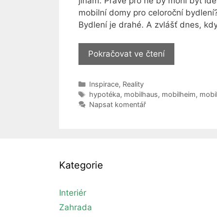
jinam. Právě pro ně by mohl být ide
mobilní domy pro celoroční bydlení
Bydlení je drahé. A zvlášť dnes, k
Mobilní
Pokračovat ve čtení
domy:
Jak
Rubriky
Inspirace
,
Reality
vybrat
Štítky
hypotéka
,
mobilhaus
,
mobilheim
,
mobi
ten
Napsat komentář
správný
pro
vás?
Kategorie
Interiér
Zahrada