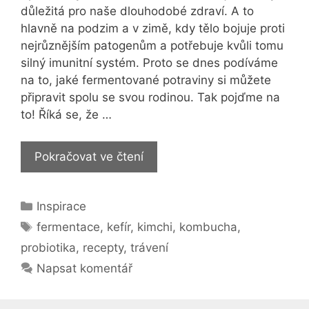
důležitá pro naše dlouhodobé zdraví. A to
hlavně na podzim a v zimě, kdy tělo bojuje proti
nejrůznějším patogenům a potřebuje kvůli tomu
silný imunitní systém. Proto se dnes podíváme
na to, jaké fermentované potraviny si můžete
připravit spolu se svou rodinou. Tak pojďme na
to! Říká se, že …
Fermentované
Pokračovat ve čtení
potraviny
doma:
Rubriky
Inspirace
Udělejte
Štítky
si
fermentace
,
kefír
,
kimchi
,
kombucha
,
zdravou
probiotika
,
recepty
,
trávení
radost!
Napsat komentář