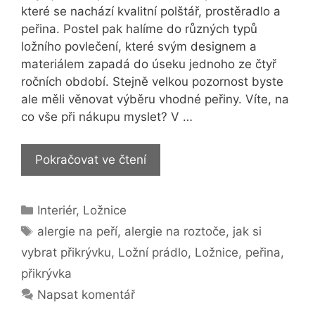
které se nachází kvalitní polštář, prostěradlo a
peřina. Postel pak halíme do různých typů
ložního povlečení, které svým designem a
materiálem zapadá do úseku jednoho ze čtyř
ročních období. Stejně velkou pozornost byste
ale měli věnovat výběru vhodné peřiny. Víte, na
co vše při nákupu myslet? V …
3
Pokračovat ve čtení
rady,
jak
Rubriky
Interiér
,
Ložnice
si
Štítky
vybrat
alergie na peří
,
alergie na roztoče
,
jak si
správnou
vybrat přikrývku
,
Ložní prádlo
,
Ložnice
,
peřina
,
přikrývku
přikrývka
Napsat komentář