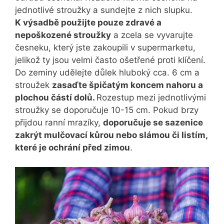
jednotlivé stroužky a sundejte z nich slupku.
K výsadbě použijte pouze zdravé a
nepoškozené stroužky
a zcela se vyvarujte
česneku, který jste zakoupili v supermarketu,
jelikož ty jsou velmi často ošetřené proti klíčení.
Do zeminy udělejte důlek hluboký cca. 6 cm a
stroužek
zasaďte špičatým koncem nahoru a
plochou částí dolů.
Rozestup mezi jednotlivými
stroužky se doporučuje 10-15 cm. Pokud brzy
přijdou ranní mrazíky,
doporučuje se sazenice
zakrýt mulčovací kůrou nebo slámou či listím,
které je ochrání před zimou
.