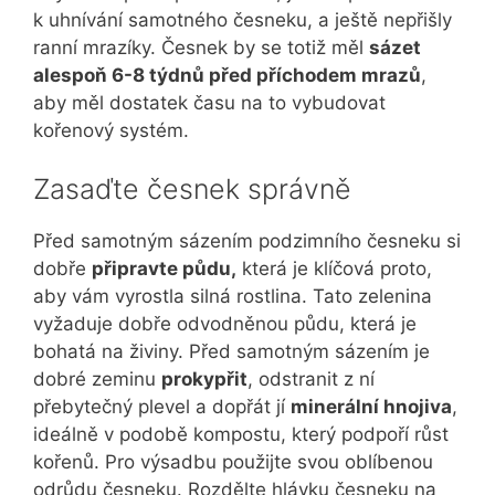
k uhnívání samotného česneku, a ještě nepřišly
ranní mrazíky. Česnek by se totiž měl
sázet
alespoň 6-8 týdnů před příchodem mrazů
,
aby měl dostatek času na to vybudovat
kořenový systém.
Zasaďte česnek správně
Před samotným sázením podzimního česneku si
dobře
připravte půdu,
která je klíčová proto,
aby vám vyrostla silná rostlina. Tato zelenina
vyžaduje dobře odvodněnou půdu, která je
bohatá na živiny. Před samotným sázením je
dobré zeminu
prokypřit
, odstranit z ní
přebytečný plevel a dopřát jí
minerální hnojiva
,
ideálně v podobě kompostu, který podpoří růst
kořenů. Pro výsadbu použijte svou oblíbenou
odrůdu česneku. Rozdělte hlávku česneku na