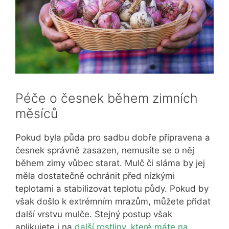
Péče o česnek během zimních
měsíců
Pokud byla půda pro sadbu dobře připravena a
česnek správně zasazen, nemusíte se o něj
během zimy vůbec starat. Mulč či sláma by jej
měla dostatečně ochránit před nízkými
teplotami a stabilizovat teplotu půdy. Pokud by
však došlo k extrémním mrazům, můžete přidat
další vrstvu mulče. Stejný postup však
aplikujete i na
další rostliny
, které máte na