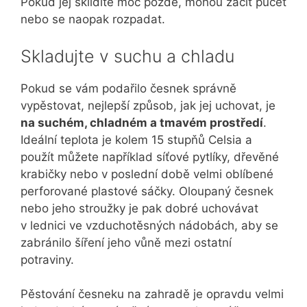
Pokud jej sklidíte moc pozdě, mohou začít pučet
nebo se naopak rozpadat.
Skladujte v suchu a chladu
Pokud se vám podařilo česnek správně
vypěstovat, nejlepší způsob, jak jej uchovat, je
na suchém, chladném a tmavém prostředí
.
Ideální teplota je kolem 15 stupňů Celsia a
použít můžete například síťové pytlíky, dřevěné
krabičky nebo v poslední době velmi oblíbené
perforované plastové sáčky. Oloupaný česnek
nebo jeho stroužky je pak dobré uchovávat
v lednici ve vzduchotěsných nádobách, aby se
zabránilo šíření jeho vůně mezi ostatní
potraviny.
Pěstování česneku na zahradě je opravdu velmi