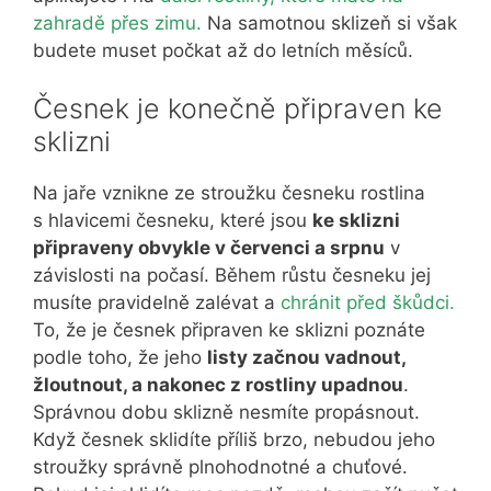
zahradě přes zimu.
Na samotnou sklizeň si však
budete muset počkat až do letních měsíců.
Česnek je konečně připraven ke
sklizni
Na jaře vznikne ze stroužku česneku rostlina
s hlavicemi česneku, které jsou
ke sklizni
připraveny obvykle v červenci a srpnu
v
závislosti na počasí. Během růstu česneku jej
musíte pravidelně zalévat a
chránit před škůdci.
To, že je česnek připraven ke sklizni poznáte
podle toho, že jeho
listy začnou vadnout,
žloutnout, a nakonec z rostliny upadnou
.
Správnou dobu sklizně nesmíte propásnout.
Když česnek sklidíte příliš brzo, nebudou jeho
stroužky správně plnohodnotné a chuťové.