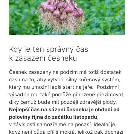
Kdy je ten správný čas
k zasazení česneku
Česnek zasazený na podzim má totiž dostatek
času na to, aby vytvořil silný kořenový systém,
který mu umožní lepší start na jaře. Podzimní
výsadba mu také pomůže přirozeně přezimovat,
díky čemuž bude mít později zdravější plody.
Nejlepší čas na sázení česneku je období od
poloviny října do začátku listopadu
,
v závislosti samozřejmě na počasí. Ideální je,
když není půda příliš mokrá, jelikož pak dochází