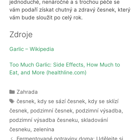
jednoduché, nenáročné a s trochou péče se
vám podaří získat chutný a zdravý česnek, který
vám bude sloužit po celý rok.
Zdroje
Garlic – Wikipedia
Too Much Garlic: Side Effects, How Much to
Eat, and More (healthline.com)
Rubriky
Zahrada
Štítky
česnek
,
kdy se sází česnek
,
kdy se sklízí
česnek
,
podzimní česnek
,
podzimní výsadba
,
podzimní výsadba česneku
,
skladování
česneku
,
zelenina
Fermentované potraviny doma: Udělejte si