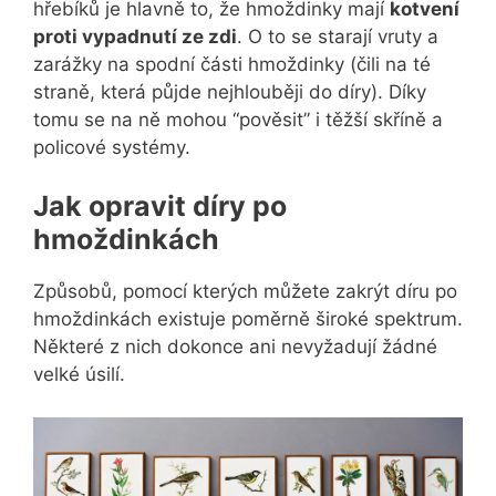
hřebíků je hlavně to, že hmoždinky mají
kotvení
proti vypadnutí ze zdi
. O to se starají vruty a
zarážky na spodní části hmoždinky (čili na té
straně, která půjde nejhlouběji do díry). Díky
tomu se na ně mohou “pověsit” i těžší skříně a
policové systémy.
Jak opravit díry po
hmoždinkách
Způsobů, pomocí kterých můžete zakrýt díru po
hmoždinkách existuje poměrně široké spektrum.
Některé z nich dokonce ani nevyžadují žádné
velké úsilí.