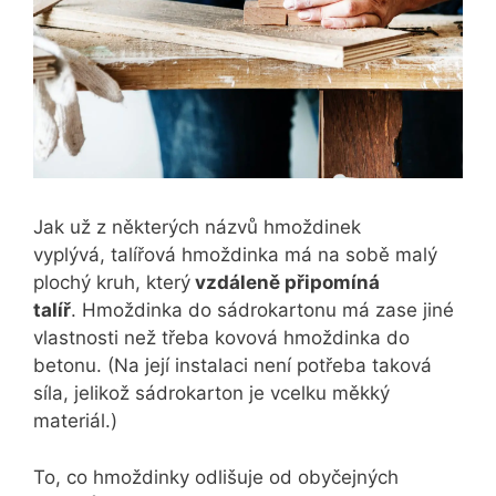
Jak už z některých názvů hmoždinek
vyplývá, talířová hmoždinka má na sobě malý
plochý kruh, který
vzdáleně připomíná
talíř
. Hmoždinka do sádrokartonu má zase jiné
vlastnosti než třeba kovová hmoždinka do
betonu. (Na její instalaci není potřeba taková
síla, jelikož sádrokarton je vcelku měkký
materiál.)
To, co hmoždinky odlišuje od obyčejných