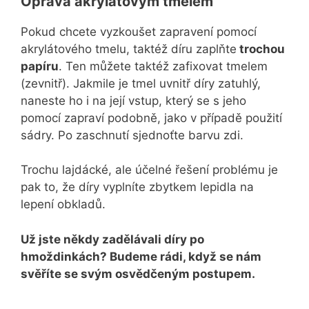
Oprava akrylátovým tmelem
Pokud chcete vyzkoušet zapravení pomocí
akrylátového tmelu, taktéž díru zaplňte
trochou
papíru
. Ten můžete taktéž zafixovat tmelem
(zevnitř). Jakmile je tmel uvnitř díry zatuhlý,
naneste ho i na její vstup, který se s jeho
pomocí zapraví podobně, jako v případě použití
sádry. Po zaschnutí sjednoťte barvu zdi.
Trochu lajdácké, ale účelné řešení problému je
pak to, že díry vyplníte zbytkem lepidla na
lepení obkladů.
Už jste někdy zadělávali díry po
hmoždinkách? Budeme rádi, když se nám
svěříte se svým osvědčeným postupem.