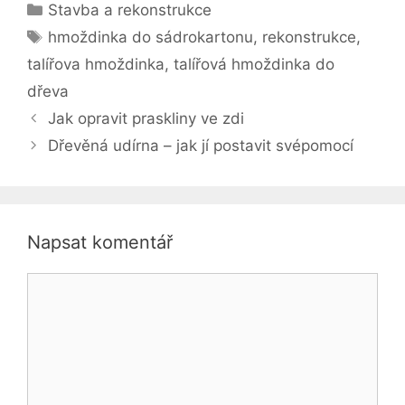
Rubriky
Stavba a rekonstrukce
Štítky
hmoždinka do sádrokartonu
,
rekonstrukce
,
talířova hmoždinka
,
talířová hmoždinka do
dřeva
Jak opravit praskliny ve zdi
Dřevěná udírna – jak jí postavit svépomocí
Napsat komentář
Komentář