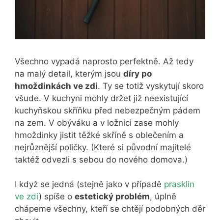
Všechno vypadá naprosto perfektně. Až tedy
na malý detail, kterým jsou
díry po
hmoždinkách ve zdi
. Ty se totiž vyskytují skoro
všude. V kuchyni mohly držet již neexistující
kuchyňskou skříňku před nebezpečným pádem
na zem. V obýváku a v ložnici zase mohly
hmoždinky jistit těžké skříně s oblečením a
nejrůznější poličky. (Které si původní majitelé
taktéž odvezli s sebou do nového domova.)
I když se jedná (stejně jako v případě
prasklin
ve zdi
) spíše o
estetický problém
, úplně
chápeme všechny, kteří se chtějí podobných děr