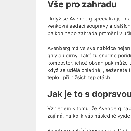
Vše pro zahradu
I když se Avenberg specializuje i na
venkovní sedací soupravy a dalších 
balkon nebo zahrada promění v uči
Avenberg má ve své nabídce nejen ele
grily a udírny. Také tu snadno poří
kompostér, jehož obsah pak může d
když se udělá chladněji, seženete 
teplo i při nižších teplotách.
Jak je to s dopravo
Vzhledem k tomu, že Avenberg nabíz
zajímá, na kolik vás následně vyjde
Avenberg nabízí dopravu prostředn