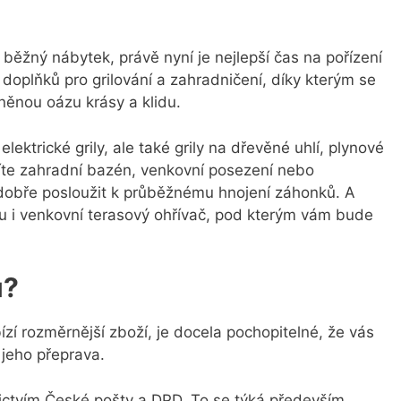
 běžný nábytek, právě nyní je nejlepší čas na pořízení
doplňků pro grilování a zahradničení, díky kterým se
něnou oázu krásy a klidu.
ktrické grily, ale také grily na dřevěné uhlí, plynové
díte zahradní bazén, venkovní posezení nebo
obře posloužit k průběžnému hnojení záhonků. A
tu i venkovní terasový ohřívač, pod kterým vám bude
u?
í rozměrnější zboží, je docela pochopitelné, že vás
 jeho přeprava.
ictvím České pošty a DPD. To se týká především