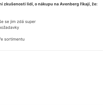
 zkušenosti lidí, o nákupu na Avenberg říkají, že:
e se jim zdá super
 požadavky
íře sortimentu