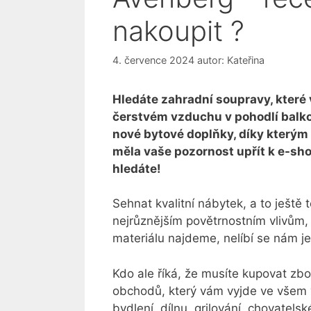
nakoupit ?
4. července 2024
autor:
Kateřina
Hledáte zahradní soupravy, které 
čerstvém vzduchu v pohodlí balko
nové bytové doplňky, díky kterým
měla vaše pozornost upřít k e-sh
hledáte!
Sehnat kvalitní nábytek, a to ještě 
nejrůznějším povětrnostním vlivům
materiálu najdeme, nelíbí se nám j
Kdo ale říká, že musíte kupovat zbo
obchodů, který vám vyjde ve všem vs
bydlení, dílnu, grilování, chovatels