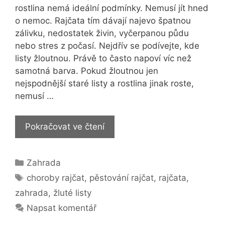
rostlina nemá ideální podmínky. Nemusí jít hned
o nemoc. Rajčata tím dávají najevo špatnou
zálivku, nedostatek živin, vyčerpanou půdu
nebo stres z počasí. Nejdřív se podívejte, kde
listy žloutnou. Právě to často napoví víc než
samotná barva. Pokud žloutnou jen
nejspodnější staré listy a rostlina jinak roste,
nemusí …
Žloutnutí
Pokračovat ve čtení
listů
u
Rubriky
Zahrada
rajčat:
Štítky
5
choroby rajčat
,
pěstování rajčat
,
rajčata
,
tipů,
zahrada
,
žluté listy
jak
Napsat komentář
jim